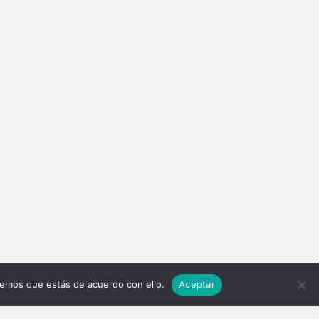
REGULAR CONTRIBUTOR
PERSONAL PROJECTS
remos que estás de acuerdo con ello.
Aceptar
R
OOMdiseño Magazine
ffffffffff
Within Florence
Berlín Amateurs