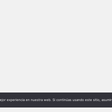
ABOUT
PACO NEUMANN
BOOKS
jor experiencia en nuestra web. Si continúas usando este sitio, asumi
Spanish journalist with over 10
MI BERLÍN
ffffffffffffffffffffff