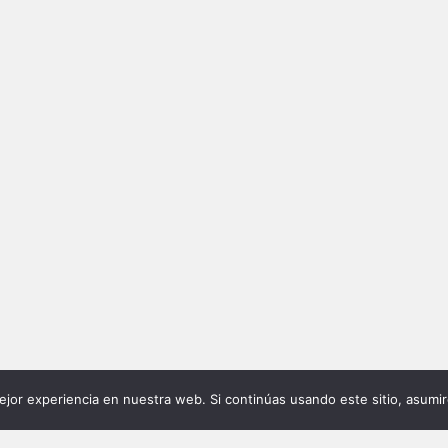
ABOUT
PACO NEUMANN
BOOKS
jor experiencia en nuestra web. Si continúas usando este sitio, asumi
Spanish journalist with over 10
MI BERLÍN
ffffffffffffffffffffff