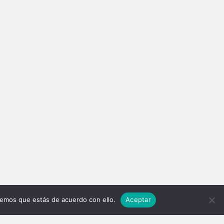
REGULAR CONTRIBUTOR
PERSONAL PROJECTS
remos que estás de acuerdo con ello.
Aceptar
R
OOMdiseño Magazine
ffffffffff
Within Florence
Berlín Amateurs