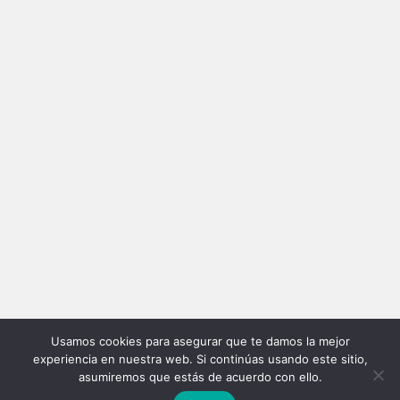
MI BERLÍN
ffffffffffffffffffffff
NACIÓN LOW COST
REGULAR CONTRIBUTOR
R
OOMdiseño Magazine
ffffffffff
NEO2 Magazine
fffffffffffffffff
METAL Magazin
e
fffffffffffffffff
A-DESK critical thinking
ffffffff
Berlín Amateurs
ffffffffffffffffff
Within Florence
PERSONAL PROJECTS
Usamos cookies para asegurar que te damos la mejor
experiencia en nuestra web. Si continúas usando este sitio,
asumiremos que estás de acuerdo con ello.
Within Florence
Berlín Amateurs
Berlín Amateurs