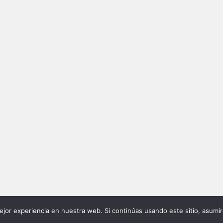
ABOUT
PACO NEUMANN
BOOKS
Spanish journalist with over 10
MI BERLÍN
ffffffffffffffffffffff
years experience as ES
NACIÓN LOW COST
proofreader, content editor,
translator, post-editor, blogger,
photographer, SEO content writer,
and AI training writer
jor experiencia en nuestra web. Si continúas usando este sitio, asumi