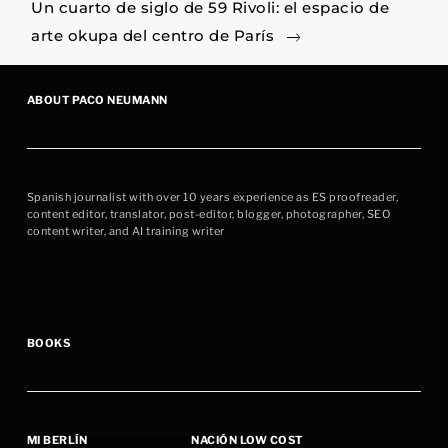
Un cuarto de siglo de 59 Rivoli: el espacio de
Post
arte okupa del centro de París
ABOUT
PACO NEUMANN
Spanish journalist with over 10 years experience as ES proofreader,
content editor, translator, post-editor, blogger, photographer, SEO
content writer, and AI training writer
BOOKS
MI BERLÍN
ffffffffffffffffffffff
NACIÓN LOW COST