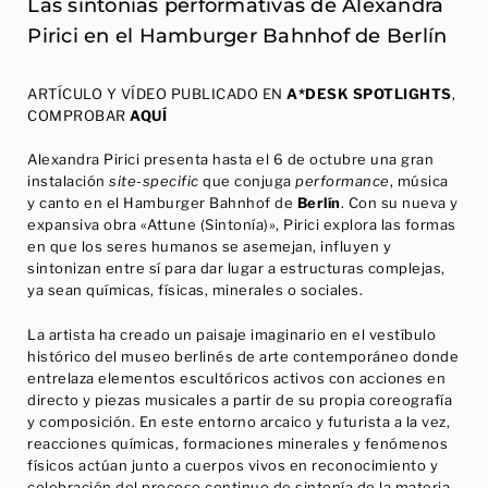
Las sintonías performativas de Alexandra
Pirici en el Hamburger Bahnhof de Berlín
ARTÍCULO Y VÍDEO PUBLICADO EN
A*DESK SPOTLIGHTS
,
COMPROBAR
AQUÍ
Alexandra Pirici presenta hasta el 6 de octubre una gran
instalación
site-specific
que conjuga
performance
, música
y canto en el Hamburger Bahnhof de
Berlín
. Con su nueva y
expansiva obra «Attune (Sintonía)», Pirici explora las formas
en que los seres humanos se asemejan, influyen y
sintonizan entre sí para dar lugar a estructuras complejas,
ya sean químicas, físicas, minerales o sociales.
La artista ha creado un paisaje imaginario en el vestíbulo
histórico del museo berlinés de arte contemporáneo donde
entrelaza elementos escultóricos activos con acciones en
directo y piezas musicales a partir de su propia coreografía
y composición. En este entorno arcaico y futurista a la vez,
reacciones químicas, formaciones minerales y fenómenos
físicos actúan junto a cuerpos vivos en reconocimiento y
celebración del proceso continuo de sintonía de la materia